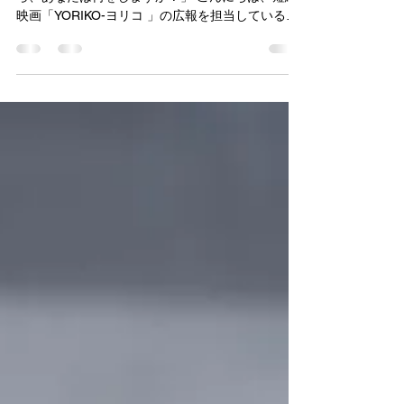
私たち。
「もし明日、生涯会えなくなる人がいたとした
ら、あなたは何をしますか？」 こんにちは、短編
映画「YORIKO-ヨリコ 」の広報を担当している内
海です。 11年前、わたしは東京 新宿のオフィスビ
ルでその時を迎えました。 倒れる予定のない大き
なロッカーや棚がガシャンガシャンと倒れ...