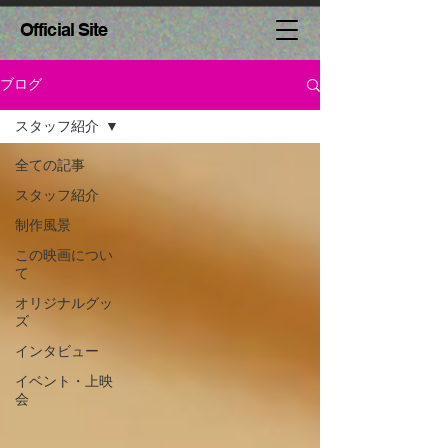
Official Site
ブログ
スタッフ紹介
全ての記事
スタッフ紹介
制作風景
この映画につい
て
オリジナルグッ
ズ
インタビュー
イベント・上映
会