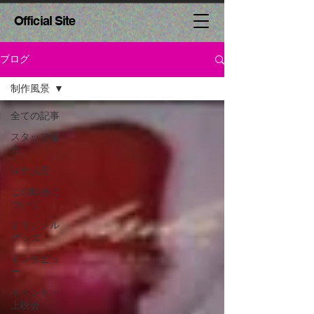
Official Site
ブログ
制作風景
全ての記事
スタッフ紹
介
制作風景
この映画に
ついて
オリジナル
グッズ
インタビュ
ー
イベント・
上映会