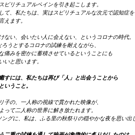
スピリチュアルペインを引き起こします。
して、私たちは、実はスピリチュアルな次元で認知症を
言えます。
けない、会いたい人に会えない、というコロナの時代。
なろうとするコロナの試練を耐えながら、
な痛みを密かに蓄積させているということにも
いいと思います。
癒すには、私たちは再び「人」と出会うことから
ということ。
リ子の、一人称の視線で貫かれた映像が、
よって二人称の世界に解き放たれます。
sソングに、私は、ふる里の秋祭りの穏やかな夜を思い出
う二重の試練を通して映画が象徴的に炙りだしたのは、