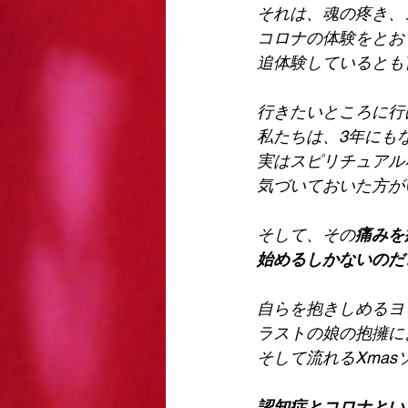
それは、魂の疼き、
コロナの体験をとお
追体験しているとも
行きたいところに行
私たちは、3年にも
実はスピリチュアル
気づいておいた方が
そして、その
痛みを
始めるしかないのだ
自らを抱きしめるヨ
ラストの娘の抱擁に
そして流れるXma
認知症とコロナとい