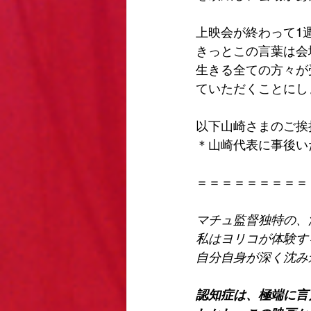
上映会が終わって1
きっとこの言葉は会
生きる全ての方々が
ていただくことにし
以下山崎さまのご挨
＊山崎代表に事後い
＝＝＝＝＝＝＝＝＝
マチュ監督独特の、
私はヨリコが体験す
自分自身が深く沈み
認知症は、極端に言