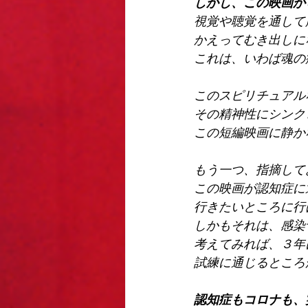
しかし、この映画か
視覚や聴覚を通して
かえってむき出しに
これは、いわば魂の
このスピリチュアル
その精神性にシンク
この短編映画に静か
もう一つ、指摘して
この映画が認知症に
行きたいところに行
しかもそれは、感染
考えてみれば、３年
試練に通じるところ
認知症もコロナも、