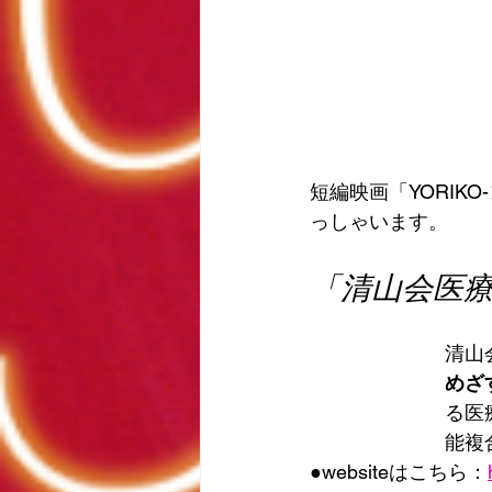
短編映画「YORIK
っしゃいます。
「清山会医
清山
めざ
る医
能複
●websiteはこちら：