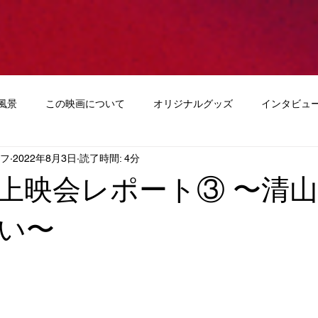
風景
この映画について
オリジナルグッズ
インタビュ
ッフ
2022年8月3日
読了時間: 4分
上映会レポート③ 〜清
い〜