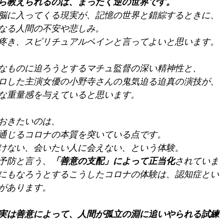
ら教えられるのは、まったく逆の世界です。
脳に入ってくる現実が、記憶の世界と錯綜するときに、
なる人間の不安や悲しみ。
疼き、スピリチュアルペインと言ってよいと思います。
なものに迫ろうとするマチュ監督の深い精神性と、
ロした主演女優の小野寺さんの鬼気迫る迫真の演技が、
な重量感を与えていると思います。
おきたいのは、
通じるコロナの本質を突いている点です。
けない、会いたい人に会えない、という体験。
予防と言う、
「善意の支配」によって正当化
されていま
にもなろうとするこうしたコロナの体験は、認知症とい
があります。
実は善意によって、人間が孤立の淵に追いやられる試練