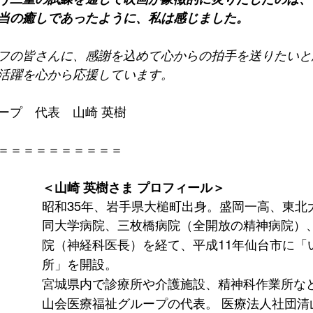
当の癒しであったように、私は感じました。
フの皆さんに、感謝を込めて心からの拍手を送りたいと
活躍を心から応援しています。
ープ　代表　山崎 英樹
＝＝＝＝＝＝＝＝＝＝
＜山崎 英樹さま プロフィール＞
昭和35年、岩手県大槌町出身。盛岡一高、東北
同大学病院、三枚橋病院（全開放の精神病院）
院（神経科医長）を経て、平成11年仙台市に「
所」を開設。 
宮城県内で診療所や介護施設、精神科作業所な
山会医療福祉グループの代表。 医療法人社団清