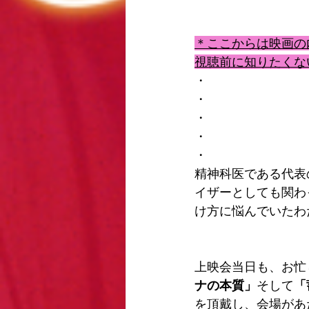
＊ここからは映画の
視聴前に知りたくな
・
・
・
・
・
精神科医である代表
イザーとしても関わ
け方に悩んでいたわ
上映会当日も、お忙
ナの本質」
そして
「
を頂戴し、会場があ