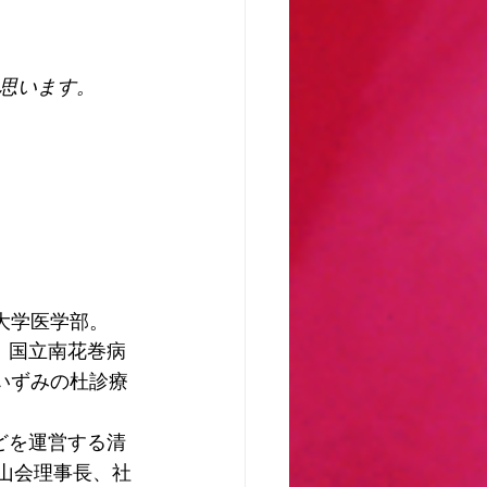
思います。
大学医学部。 
、国立南花巻病
いずみの杜診療
どを運営する清
山会理事長、社