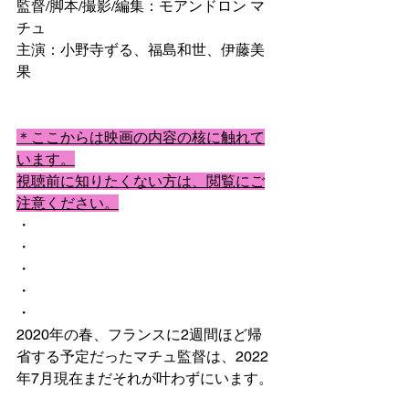
監督/脚本/撮影/編集：モアンドロン マ
チュ
主演：小野寺ずる、福島和世、伊藤美
果
＊ここからは映画の内容の核に触れて
います。
視聴前に知りたくない方は、閲覧にご
注意ください。
・
・
・
・
・
2020年の春、フランスに2週間ほど帰
省する予定だったマチュ監督は、2022
年7月現在まだそれが叶わずにいます。