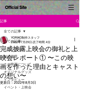
Official Site
記事
全ての記事
YORIKO制作スタッフ
全ての記事
2022年7月29日
読了時間: 4分
完成披露上映会の御礼と上
スタッフ紹介
映会レポート① 〜この映
制作風景
この映画について
画を作った理由とキャスト
オリジナルグッズ
の想い〜
インタビュー
更新日：
2022年8月3日
イベント・上映会